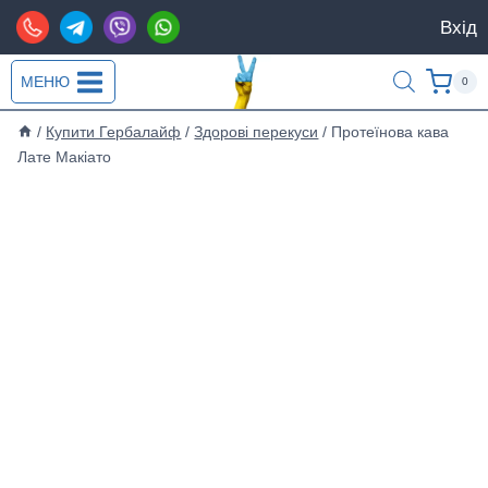
Перейти
Вхід
до
вмісту
МЕНЮ
0
/
Купити Гербалайф
/
Здорові перекуси
/
Протеїнова кава
Лате Макіато
Розпродаж