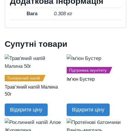
Додаткова інформація
Вага
0.308 кг
Супутні товари
Підтримка імунітету
Тонізуючий напій
Ім’юн Бустер
Трав’яний напій Малина
50г
Відкрити ціну
Відкрити ціну