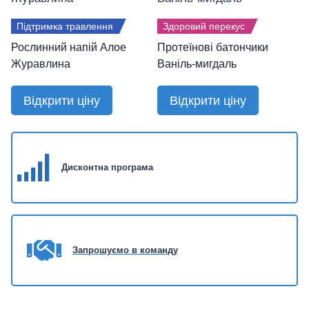
Підтримка травлення
Здоровий перекус
Рослинний напій Алое
Протеїнові батончики
Журавлина
Ваніль-мигдаль
Відкрити ціну
Відкрити ціну
Дисконтна п
рограма
Запрошуємо в команду