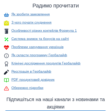
Радимо прочитати
Як зробити замовлення
З чого почати схуднення
Особливості різних коктейлів Формула 1
Система знижок та бонусів на сайті
Проблеми харчування українців
Як скласти программу Гербалайф
Клінічні дослідження продуктів Гербалайф
Реєстрація в Гербалайф
PDF продуктовий довідник
Обережно підробки
Підпишіться на наші канали з новинами та
акціями